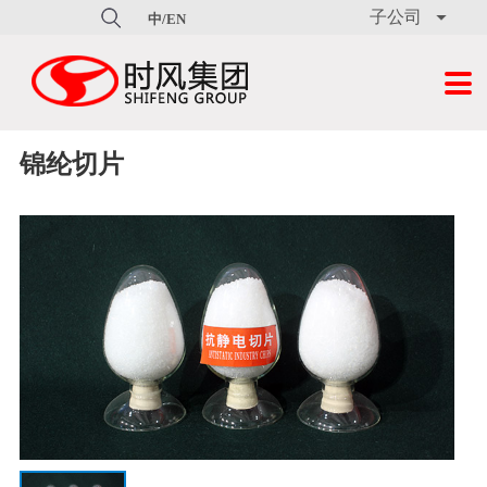
子公司

中/EN
走进时风
新闻媒体
时风产品
销售服务
人才招聘
科普教育基地
联系时风

时风简介
公司新闻
脚手架
服务优势
人力政策
科技展馆
联系我们
文化理念
专题报道
制造平台
公示
职位招聘
科普园地
在线留言
锦纶切片
研发中心
公司图片
新型建材
服务承诺
简历投递
培训中心
大事记
活动视频
三轮汽车
销售网络
领导致辞
时风报
发动机
常见问题
企业荣誉
商用汽车
环保信息公开
轮胎
资料下载
收割机